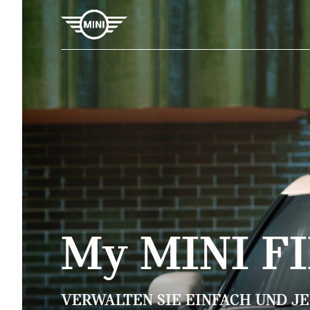
M
y
MINI F
VERWALTEN SIE EINFACH UND J